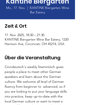
Kantine Biergarten
Mo., 17. Nov.
  |  
KANTINE Biergarten Wine
Bar Eatery
Zeit & Ort
17. Nov. 2025, 18:30 – 21:30
KANTINE Biergarten Wine Bar Eatery, 1220
Harrison Ave, Cincinnati, OH 45214, USA
Über die Veranstaltung
Cincideutsch‘s weekly Stammtisch gives 
people a place to meet other German 
speakers and learn about the German 
culture. We welcome all level of German 
fluency from beginner to  advanced, so if 
you are looking to put your language skills 
into practice, keep up-to-date with the 
local German culture or want to meet a 