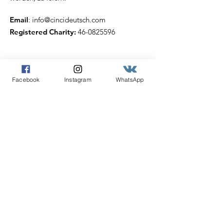
Email
:
info@cincideutsch.com
Registered Charity:
46-0825596
Cincideutsch Newsletter
Abonnieren
Facebook
Instagram
WhatsApp
Angabe der E-Mail Adresse
Abonnieren!
Quick Links