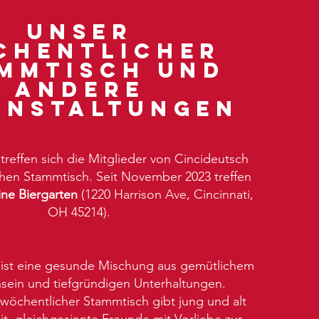
Unser
chentlicher
mmtisch und
andere
anstaltungen
reffen sich die Mitglieder von Cincideutsch
hen Stammtisch. Seit November 2023 treffen
ine Biergarten
(1220 Harrison Ave, Cincinnati,
OH 45214).
ist eine gesunde Mischung aus gemütlichem
ein und tiefgründigen Unterhaltungen.
 wöchentlicher Stammtisch gibt jung und alt
t, gleichgesinnte Freunde mit Vorliebe zur