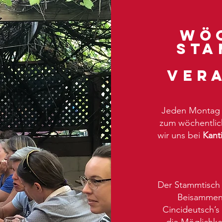
wö
Sta
Ver
Jeden Montag t
zum wöchentlic
wir uns bei
Kant
Der Stammtisch 
Beisammens
Cincideutsch’s
die Möglichkei