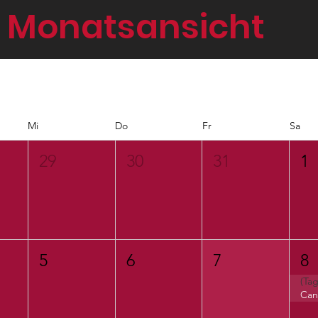
Monatsansicht
Mi
Do
Fr
Sa
29
30
31
1
5
6
7
8
(Tag