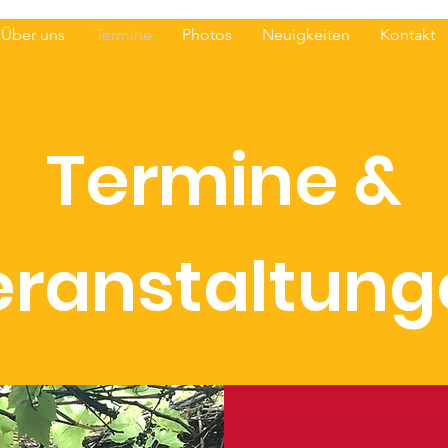
Über uns
Termine
Photos
Neuigkeiten
Kontakt
Termine &
eranstaltung