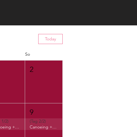
Today
So
2
9
 1/2)
(Tag 2/2)
Canoeing + Camp Listermann NEW DATE!
Canoeing + Camp Listermann NEW DATE!