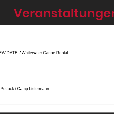
Veranstaltunge
NEW DATE!
/
Whitewater Canoe Rental
 Potluck
/
Camp Listermann