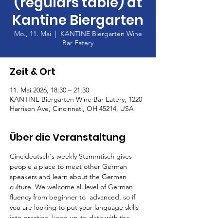
(regulars table) at
Kantine Biergarten
Mo., 11. Mai
  |  
KANTINE Biergarten Wine
Bar Eatery
Zeit & Ort
11. Mai 2026, 18:30 – 21:30
KANTINE Biergarten Wine Bar Eatery, 1220
Harrison Ave, Cincinnati, OH 45214, USA
Über die Veranstaltung
Cincideutsch‘s weekly Stammtisch gives 
people a place to meet other German 
speakers and learn about the German 
culture. We welcome all level of German 
fluency from beginner to  advanced, so if 
you are looking to put your language skills 
into practice, keep up-to-date with the 