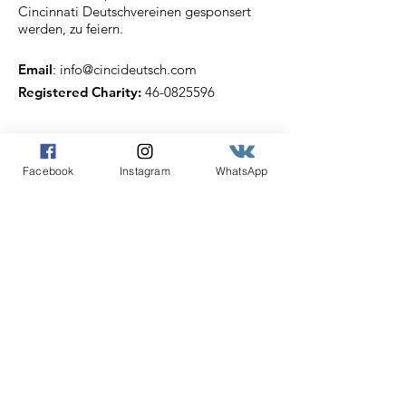
Cincinnati Deutschvereinen gesponsert
werden, zu feiern.
Email
:
info@cincideutsch.com
Registered Charity:
46-0825596
Cincideutsch Newsletter
Facebook
Instagram
WhatsApp
Abonnieren
Angabe der E-Mail Adresse
Abonnieren!
Quick Links