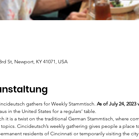
rd St, Newport, KY 41071, USA
anstaltung
incideutsch gathers for Weekly Stammtisch. 
As of July 24, 2023
aus in the United States for a regulars’ table.
h it is a twist on the traditional German Stammtisch, where 
c topics. Cincideutsch’s weekly gathering gives people a place
rmanent residents of Cincinnati or temporarily visiting the city