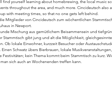
 find yourself learning about homebrewing, the local music sc
events throughout the area, and much more. Cincideutsch also 
up with meeting times, so that no one gets left behind.
die Mitglieder von Cincideutsch zum wöchentlichen Stammtisch.
uhaus in Newport. 
esunde Mischung aus gemütlichem Beisammensein und tiefgrün
r Stammtisch gibt jung und alt die Möglichkeit, gleichgesinnte
n. Ob lokale Einwohner, kurzzeit Besucher oder Austauschstuden
 Einen Schwatz übers Bierbrauen, lokale Musikveranstaltungen
le Festivitäten; kein Thema kommt beim Stammtisch zu kurz. Wir
 man sich auch an Wochenenden treffen kann.