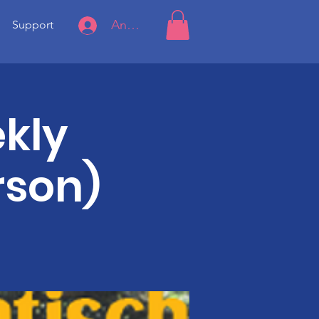
Anmelden
Support
kly
rson)