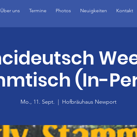
Über uns
Termine
Photos
Neuigkeiten
Kontakt
ncideutsch Wee
mtisch (In-Pe
Mo., 11. Sept.
  |  
Hofbräuhaus Newport