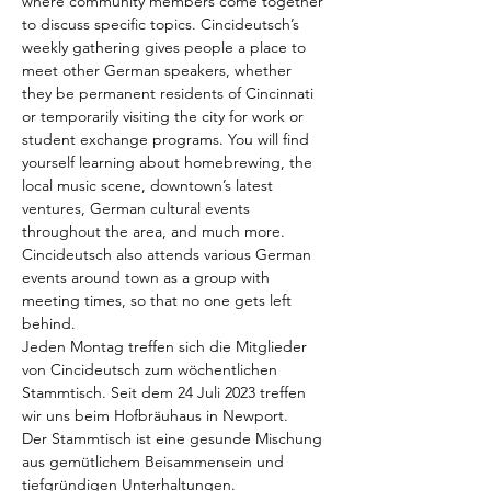
where community members come together 
to discuss specific topics. Cincideutsch’s 
weekly gathering gives people a place to 
meet other German speakers, whether 
they be permanent residents of Cincinnati 
or temporarily visiting the city for work or 
student exchange programs. You will find 
yourself learning about homebrewing, the 
local music scene, downtown’s latest 
ventures, German cultural events 
throughout the area, and much more. 
Cincideutsch also attends various German 
events around town as a group with 
meeting times, so that no one gets left 
behind.
Jeden Montag treffen sich die Mitglieder 
von Cincideutsch zum wöchentlichen 
Stammtisch. Seit dem 24 Juli 2023 treffen 
wir uns beim Hofbräuhaus in Newport. 
Der Stammtisch ist eine gesunde Mischung 
aus gemütlichem Beisammensein und 
tiefgründigen Unterhaltungen. 