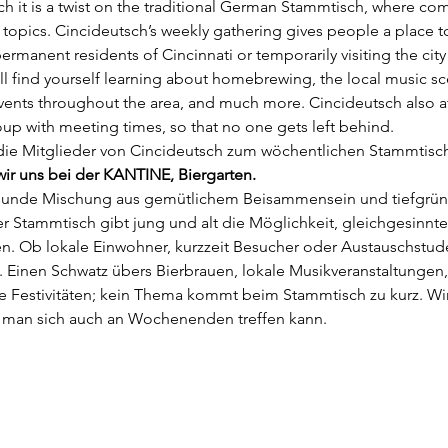
h it is a twist on the traditional German Stammtisch, where 
c topics. Cincideutsch’s weekly gathering gives people a place
rmanent residents of Cincinnati or temporarily visiting the city
 find yourself learning about homebrewing, the local music sc
events throughout the area, and much more. Cincideutsch also 
up with meeting times, so that no one gets left behind.
die Mitglieder von Cincideutsch zum wöchentlichen Stammtisch
wir uns bei der KANTINE, Biergarten. 
esunde Mischung aus gemütlichem Beisammensein und tiefgrün
r Stammtisch gibt jung und alt die Möglichkeit, gleichgesinnte
n. Ob lokale Einwohner, kurzzeit Besucher oder Austauschstuden
 Einen Schwatz übers Bierbrauen, lokale Musikveranstaltungen
le Festivitäten; kein Thema kommt beim Stammtisch zu kurz. Wir
 man sich auch an Wochenenden treffen kann.