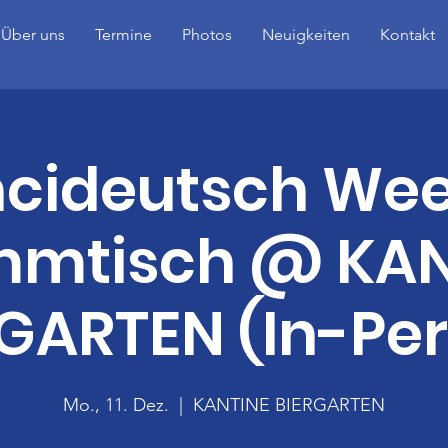
Über uns
Termine
Photos
Neuigkeiten
Kontakt
ncideutsch Wee
mmtisch @ KAN
GARTEN (In-Pe
Mo., 11. Dez.
  |  
KANTINE BIERGARTEN