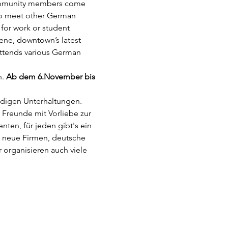
community members come 
 to meet other German 
 for work or student 
ene, downtown’s latest 
attends various German 
. 
Ab dem 6.November bis 
digen Unterhaltungen. 
 Freunde mit Vorliebe zur 
ten, für jeden gibt's ein 
, neue Firmen, deutsche 
 organisieren auch viele 