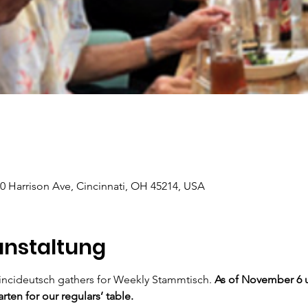
Harrison Ave, Cincinnati, OH 45214, USA
anstaltung
incideutsch gathers for Weekly Stammtisch. 
As of November 6 un
ten for our regulars’ table.