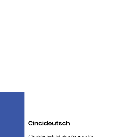
Cincideutsch
Cincideutsch ist eine Gruppe für