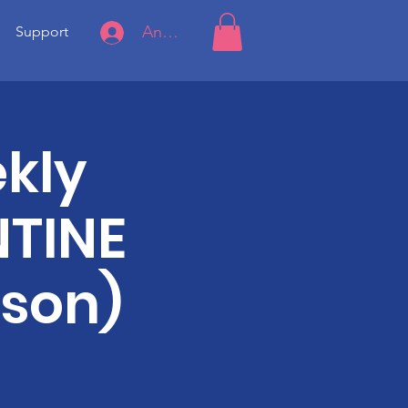
Anmelden
Support
kly
TINE
rson)