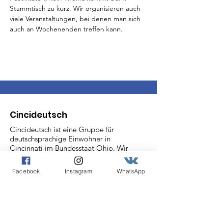
Stammtisch zu kurz. Wir organisieren auch 
viele Veranstaltungen, bei denen man sich 
auch an Wochenenden treffen kann.
Cincideutsch
Cincideutsch ist eine Gruppe für
deutschsprachige Einwohner in
Cincinnati im Bundesstaat Ohio. Wir
kommen zusammen, um unsere
deutschen Stammwurzeln durch
Facebook
Instagram
WhatsApp
Veranstaltungen, wie zum Beispiel
unserem Stammtisch und
Oktoberfesten, die von den anderen
Cincinnati Deutschvereinen gesponsert
werden, zu feiern.