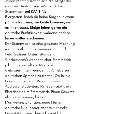
Jeden Montag treffen sich die Mitglieder 
von Cincideutsch zum wöchentlichen 
Stammtisch
 bei KANTINE, 
Biergarten. Mach dir keine Sorgen, extrem 
pünktlich zu sein; die Leute kommen, wann 
es ihnen passt. Einige feiern gerne die 
deutsche Pünktlichkeit, während andere 
lieber später erscheinen.
Der Stammtisch ist eine gesunde Mischung 
aus gemütlichem Beisammensein und 
tiefgründigen Unterhaltungen. 
Cincideutsch’s wöchentlicher Stammtisch 
gibt jung und alt die Möglichkeit, 
gleichgesinnte Freunde mit Vorliebe zur 
deutschen Sprache zu treffen. Ob lokale 
Einwohner, kurzzeit Besucher oder 
Austauschstudenten, für jeden gibt's ein 
Plätzchen beim Stammtisch. Einen Schwatz 
übers Bierbrauen, lokale 
Musikveranstaltungen, neue Firmen, 
deutsche Kultur oder andere kulturelle 
Festivitäten; kein Thema kommt beim 