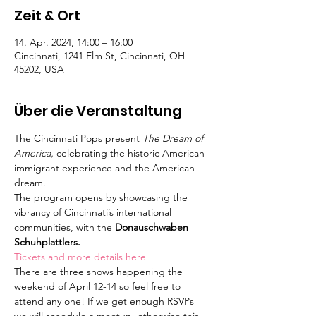
Zeit & Ort
14. Apr. 2024, 14:00 – 16:00
Cincinnati, 1241 Elm St, Cincinnati, OH
45202, USA
Über die Veranstaltung
The Cincinnati Pops present 
The Dream of 
America,
 celebrating the historic American 
immigrant experience and the American 
dream.
The program opens by showcasing the 
vibrancy of Cincinnati’s international 
communities, with the 
Donauschwaben 
Schuhplattlers.
Tickets and more details here
There are three shows happening the 
weekend of April 12-14 so feel free to 
attend any one! If we get enough RSVPs 