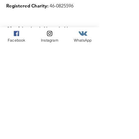
Registered Charity:
46-0825596
Cincideutsch Newsletter
Abonnieren
Facebook
Instagram
WhatsApp
Angabe der E-Mail Adresse
Abonnieren!
Quick Links
Über uns
Unterstütze uns