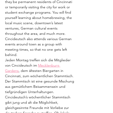
they be permanent residents of Cincinnati 
or temporarily visiting the city for work or 
student exchange programs. You will find 
yourself learning about homebrewing, the 
local music scene, downtown’s latest 
ventures, German cultural events 
throughout the area, and much more. 
Cincideutsch also attends various German 
events around town as a group with 
meeting times, so that no one gets left 
behind.
Jeden Montag treffen sich die Mitglieder 
von Cincideutsch im 
Mecklenburg 
Gardens
, dem ältesten Biergarten in 
Cincinnati, zum wöchentlichen Stammtisch. 
Der Stammtisch ist eine gesunde Mischung 
aus gemütlichem Beisammensein und 
tiefgründigen Unterhaltungen. 
Cincideutsch’s wöchentlicher Stammtisch 
gibt jung und alt die Möglichkeit, 
gleichgesinnte Freunde mit Vorliebe zur 