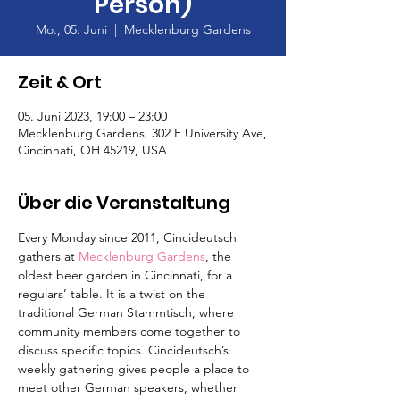
Person)
Mo., 05. Juni
  |  
Mecklenburg Gardens
Zeit & Ort
05. Juni 2023, 19:00 – 23:00
Mecklenburg Gardens, 302 E University Ave,
Cincinnati, OH 45219, USA
Über die Veranstaltung
Every Monday since 2011, Cincideutsch 
gathers at 
Mecklenburg Gardens
, the 
oldest beer garden in Cincinnati, for a 
regulars’ table. It is a twist on the 
traditional German Stammtisch, where 
community members come together to 
discuss specific topics. Cincideutsch’s 
weekly gathering gives people a place to 
meet other German speakers, whether 