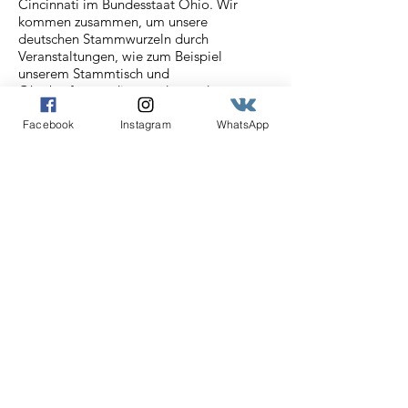
Cincinnati im Bundesstaat Ohio. Wir
kommen zusammen, um unsere
deutschen Stammwurzeln durch
Veranstaltungen, wie zum Beispiel
unserem Stammtisch und
Oktoberfesten, die von den anderen
Cincinnati Deutschvereinen gesponsert
werden, zu feiern.
Facebook
Instagram
WhatsApp
Email
:
info@cincideutsch.com
Registered Charity:
46-0825596
Cincideutsch Newsletter
Abonnieren
Angabe der E-Mail Adresse
Abonnieren!