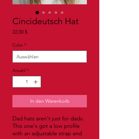
Cincideutsch Hat
Preis
22,00 $
Color
*
Anzahl
*
In den Warenkorb
Dad hats aren't just for dads. 
This one's got a low profile 
with an adjustable strap and 