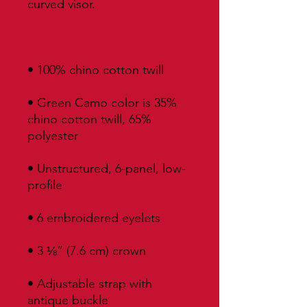
• Green Camo color is 35% 
chino cotton twill, 65% 
• Unstructured, 6-panel, low-
• Adjustable strap with 