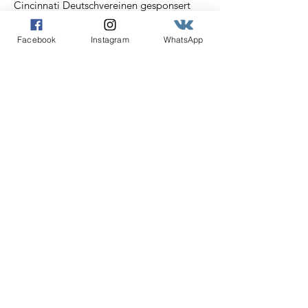
Cincinnati Deutschvereinen gesponsert
werden, zu feiern.
Facebook
Instagram
WhatsApp
Email
:
info@cincideutsch.com
Registered Charity:
46-0825596
Cincideutsch Newsletter
Abonnieren
Angabe der E-Mail Adresse
Abonnieren!
Quick Links