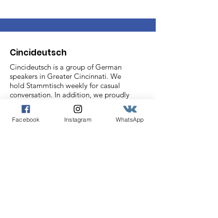
Cincideutsch
Cincideutsch is a group of German
speakers in Greater Cincinnati. We
hold Stammtisch weekly for casual
conversation. In addition, we proudly
bring historically German events like
Chistkindlmarket to our community,
Facebook
Instagram
WhatsApp
bridging historically German
Cincinnati with the rich German
culture of today.
Email
:
info@cincideutsch.com
Registered Charity:
46-0825596
Get our Cincideutsch