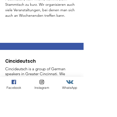
Stammtisch zu kurz. Wir organisieren auch 
viele Veranstaltungen, bei denen man sich 
auch an Wochenenden treffen kann.
Cincideutsch
Cincideutsch is a group of German
speakers in Greater Cincinnati. We
hold Stammtisch weekly for casual
conversation. In addition, we proudly
Facebook
Instagram
WhatsApp
bring historically German events like
Chistkindlmarket to our community,
bridging historically German
Cincinnati with the rich German
culture of today.