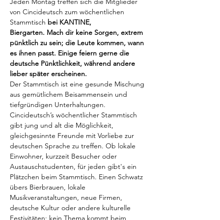
Jeden Montag treffen sich die Mitglieder 
von Cincideutsch zum wöchentlichen 
Stammtisch
 bei KANTINE, 
Biergarten. Mach dir keine Sorgen, extrem 
pünktlich zu sein; die Leute kommen, wann 
es ihnen passt. Einige feiern gerne die 
deutsche Pünktlichkeit, während andere 
lieber später erscheinen.
Der Stammtisch ist eine gesunde Mischung 
aus gemütlichem Beisammensein und 
tiefgründigen Unterhaltungen. 
Cincideutsch’s wöchentlicher Stammtisch 
gibt jung und alt die Möglichkeit, 
gleichgesinnte Freunde mit Vorliebe zur 
deutschen Sprache zu treffen. Ob lokale 
Einwohner, kurzzeit Besucher oder 
Austauschstudenten, für jeden gibt's ein 
Plätzchen beim Stammtisch. Einen Schwatz 
übers Bierbrauen, lokale 
Musikveranstaltungen, neue Firmen, 
deutsche Kultur oder andere kulturelle 
Festivitäten; kein Thema kommt beim 