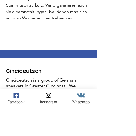
Stammtisch zu kurz. Wir organisieren auch 
viele Veranstaltungen, bei denen man sich 
auch an Wochenenden treffen kann.
Cincideutsch
Cincideutsch is a group of German
speakers in Greater Cincinnati. We
hold Stammtisch weekly for casual
conversation. In addition, we proudly
Facebook
Instagram
WhatsApp
bring historically German events like
Chistkindlmarket to our community,
bridging historically German
Cincinnati with the rich German
culture of today.