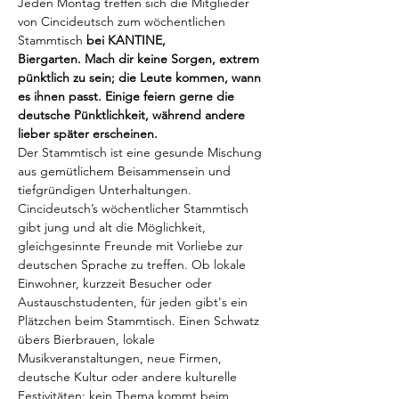
Jeden Montag treffen sich die Mitglieder 
von Cincideutsch zum wöchentlichen 
Stammtisch
 bei KANTINE, 
Biergarten. Mach dir keine Sorgen, extrem 
pünktlich zu sein; die Leute kommen, wann 
es ihnen passt. Einige feiern gerne die 
deutsche Pünktlichkeit, während andere 
lieber später erscheinen.
Der Stammtisch ist eine gesunde Mischung 
aus gemütlichem Beisammensein und 
tiefgründigen Unterhaltungen. 
Cincideutsch’s wöchentlicher Stammtisch 
gibt jung und alt die Möglichkeit, 
gleichgesinnte Freunde mit Vorliebe zur 
deutschen Sprache zu treffen. Ob lokale 
Einwohner, kurzzeit Besucher oder 
Austauschstudenten, für jeden gibt's ein 
Plätzchen beim Stammtisch. Einen Schwatz 
übers Bierbrauen, lokale 
Musikveranstaltungen, neue Firmen, 
deutsche Kultur oder andere kulturelle 
Festivitäten; kein Thema kommt beim 