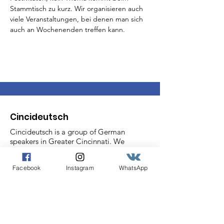
Stammtisch zu kurz. Wir organisieren auch 
viele Veranstaltungen, bei denen man sich 
auch an Wochenenden treffen kann.
Cincideutsch
Cincideutsch is a group of German
speakers in Greater Cincinnati. We
hold Stammtisch weekly for casual
conversation. In addition, we proudly
Facebook
Instagram
WhatsApp
bring historically German events like
Chistkindlmarket to our community,
bridging historically German
Cincinnati with the rich German
culture of today.