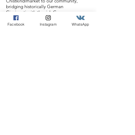
Chistkindlmarket to our community,
bridging historically German
Cincinnati with the rich German
culture of today.
Facebook
Instagram
WhatsApp
Email
:
info@cincideutsch.com
Registered Charity:
46-0825596
Get our Cincideutsch
Newsletter
Enter your email here
Sign Up!