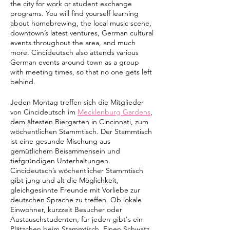
the city for work or student exchange
programs. You will find yourself learning
about homebrewing, the local music scene,
downtown’s latest ventures, German cultural
events throughout the area, and much
more. Cincideutsch also attends various
German events around town as a group
with meeting times, so that no one gets left
behind.
Jeden Montag treffen sich die Mitglieder
von Cincideutsch im
Mecklenburg Gardens
,
dem ältesten Biergarten in Cincinnati, zum
wöchentlichen Stammtisch. Der Stammtisch
ist eine gesunde Mischung aus
gemütlichem Beisammensein und
tiefgründigen Unterhaltungen.
Cincideutsch’s wöchentlicher Stammtisch
gibt jung und alt die Möglichkeit,
gleichgesinnte Freunde mit Vorliebe zur
deutschen Sprache zu treffen. Ob lokale
Einwohner, kurzzeit Besucher oder
Austauschstudenten, für jeden gibt's ein
Plätzchen beim Stammtisch. Einen Schwatz