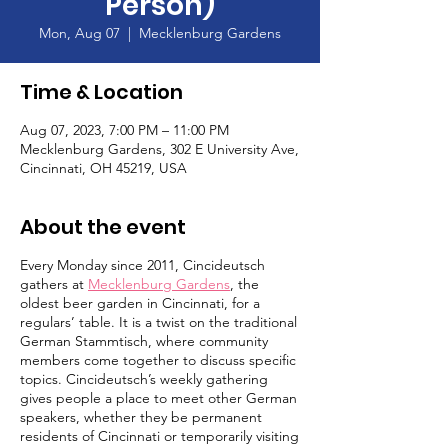
Person)
Mon, Aug 07
  |  
Mecklenburg Gardens
Time & Location
Aug 07, 2023, 7:00 PM – 11:00 PM
Mecklenburg Gardens, 302 E University Ave,
Cincinnati, OH 45219, USA
About the event
Every Monday since 2011, Cincideutsch
gathers at
Mecklenburg Gardens
, the
oldest beer garden in Cincinnati, for a
regulars’ table. It is a twist on the traditional
German Stammtisch, where community
members come together to discuss specific
topics. Cincideutsch’s weekly gathering
gives people a place to meet other German
speakers, whether they be permanent
residents of Cincinnati or temporarily visiting